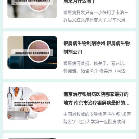
晒、盲目使用药物、辐射等都会增
后来为什么有了
刺激、冷饮等食物应尽量少吃或不
加牛皮癣患者体内酪氨酸酶的活
银屑病复发只有一小块用了卡泊三
吃，以免刺激皮肤，影响银屑病防
性，使肤色加深或起色斑。饮食、
醇后又红又痒还变大了,以前也用过
治。2、饮食方面 多喝水：在燥热
睡眠因素也可导致牛皮癣色素斑的
但是... 药物刺激反应：部分患者可
的环境下，人的新陈代谢加快，大
出现...
能对卡泊三醇软膏存在不耐受情
量出汗导致水分流失严重。因此，
况，使用后局部可能出现红斑、瘙
银屑病生物制剂徐州 银屑病生物
银屑病患者需要多喝水，以补充体
痒、肿胀、脱屑等刺激反应。这表
内流失的水分，维持身体的正常代
制剂公司
示患者不适合继续使用此药物，应
谢。饮食清淡：入伏后，银屑病患
银屑病可善挺、修美乐、喜达诺、
及时停用并改用其他治疗方法。使
者的饮食应以清淡为主，多吃一些
特诺雅、拓咨简介 修美乐（阿达木
用方法不当：卡泊三醇软膏的使用
新鲜的蔬菜、水果和豆类...
单抗）简介：修美乐是全球第一个
需要遵循一定的方法和注意事项，
全人源的肿瘤坏死因子α（TNF-α）
如避免用于面部特别是眼部等敏感
单克隆抗体，也是第一代用来治疗
南京治疗银屑病医院哪家最好的
区域。药物过敏反应卡泊三醇作为
银屑病的生物制剂。作用机制：通
治疗银屑病的维生素D3衍生物，可
地方 南京市治疗银屑病最好的医
过特异性地结合并中和TNF-α，从
能引发过敏反应，表现为皮肤发
院
中国最权威的皮肤病医院在哪?求医
而阻断其介导的炎症反应，达到治
红、瘙痒、肿胀等。此类反应通常
院名字 北京大学第一医院皮肤科在
疗银屑病的目的。特诺雅是强生公
短暂，但若症状严重（如大...
科技条件方面尤为突出，综合排名
司推出的IL-23靶向生物制剂，用于
第八。 安徽医科大学第一附属医院
银屑病治疗。单价28000元，规格