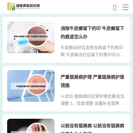
消除牛皮癣留下的印 牛皮癣留下
的痕迹怎么办
牛皮癣治好后怎样去除留下的黑印
啊 牛皮癣治疗后留下的黑印可以通
过以下方式消除：自然消退：牛皮
癣治疗后留下的黑印通常是色素沉
淀现象，这是一种自然现象。随着
严重银屑病护理 严重银屑病护理
时间的推移，通过身体的新陈代
措施
谢，这些色素沉淀会逐渐减少并自
入伏后,银屑病的日常护理也要适当
然消失。使用维生素E：维生素E具
调整 1、饮食调整 适量补充营养：
有滋润皮肤和保持皮肤弹性的功
三伏天人体消耗大，出汗多，需适
效，同时也有助于改善疤痕状况。
当补充营养。建议清淡饮食，着重
外界的一些物理性或其他刺激也有
补充蛋白质及矿物质，如豆类、蛋
以前没有银屑病 以前没有银屑病
可能使皮肤上出现色素斑，如暴
奶等食品。避免辛辣与冷饮：辛辣