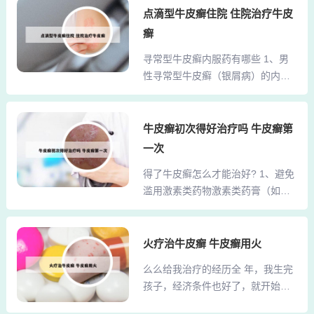
该院皮肤科在学术影响和科技产出
点滴型牛皮癣住院 住院治疗牛皮
为100mg/支，用药方式为皮下注
方面表现不俗，综合排名第九。 四
射，初始剂量为第0周、4周及之后
癣
川大学华西医院 华西医院皮肤科在
每8周一次，一次1支。享受医保报
寻常型牛皮癣内服药有哪些 1、男
全国也具有较高的知名度和影响
销政策，相当于14000元一支...
性寻常型牛皮癣（银屑病）的内服
力，综合排名第十。北京大学医院
药主要包括以下几类：抗感染药物
皮肤科：作为国内一流的皮肤科医
药物类型：青霉素、红霉素、头孢
院，其在皮肤病诊疗、科研以及教
菌素等抗生素或抗菌药物。作用机
牛皮癣初次得好治疗吗 牛皮癣第
学方面都有着深厚的积累，特别在
制：细菌、病毒或真菌感染是银屑
一些罕见皮肤病的诊治方面享有盛
一次
病发病的重要诱因，通过控制感染
誉。 上海华山医院皮肤科：华山医
得了牛皮癣怎么才能治好? 1、避免
可以达到治疗银屑病的目的。2、对
院皮肤科是全国知名的皮肤科专
滥用激素类药物激素类药膏（如糖
于皮疹常有红热肿痛特点的牛皮癣
科，拥有先进的诊疗设...
皮质激素）虽能快速缓解皮损、止
患者，中医认为这属于热的范畴，
痒，但仅能暂时抑制症状，无法根
应采用清热解毒的方法进行治疗。
治牛皮癣。长期或不当使用会导致
火疗治牛皮癣 牛皮癣用火
常用药物有二花（金银花）、黄
皮肤萎缩、毛细血管扩张、激素依
芩、黄柏、黄连、野菊花、蒲公英
么么给我治疗的经历全 年，我生完
赖性皮炎等副作用，甚至诱发红皮
等，这些药物能够清热解毒，凉血
孩子，经济条件也好了，就开始关
病型或脓疱型牛皮癣等重症。需严
消肿，有助于减轻牛皮癣的红肿热
注绿色疗法，在网上找到一家据说
格遵医嘱，控制使用剂量和疗程，
痛症状。3、常用药物包括当...