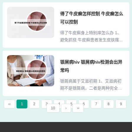
通过背部疏通经络治疗的医院，我
不可自行增减或停药。2、得了牛皮
花了好多钱开始治疗，确实服药
癣（寻常性银屑病），可通过以下
得了牛皮癣怎样控制 牛皮癣怎么
了，但效果并不好。后来，我又尝
方式科学应对：外用药物治疗在医
可以控制
试了火疗，用在头部也有效果，但
生指导下选择针对性药物，如卡泊
复发太快。我花了好多钱开始治
得了牛皮癣身上特别痒怎么办 1、
三醇软膏、他卡西醇软膏，这类药
疗，确实服药了，但效果并不好。
避免抓挠 牛皮癣患者发生皮肤瘙痒
物可抑制皮肤细胞过度增殖，减轻
后来，我又尝试了火疗，用在头部
时，一定要避免抓挠。使劲搔抓皮
炎症并去除鳞屑。若伴随剧...
也有效果，但复发太快。鉴于这种
肤后，反而会加重瘙痒感，甚至可
方法不需要内服药，且能暂时控制
能导致皮损扩散或感染。发痒时可
银屑病hiv 银屑病hiv检测会出异
病情，这几年我就一直把它当作防
适当拍打，以缓解瘙痒感。使用止
常吗
止大面积复发的备用方案。混合痔
痒药膏 瘙痒症状严重时，可以咨询
治疗经历记录与分享 病情背景 我患
银屑病属于艾滋初期 1、艾滋病初
专业医生，由医生开具适合的外用
有混合痔已经三年多了，期间一...
期不是银屑病，二者是两种完全不
止痒药膏。2、保持皮肤湿润：使用
同的疾病。从病因上看，艾滋病是
无刺激的保湿剂（如含尿素、神经
由人类免疫缺陷病毒（HIV）感染引
酰胺的产品），洗澡后立即涂抹，
‹‹
1
2
3
4
5
6
7
8
9
10
›
››
发的传染病。HIV主要攻击人体的免
重点护理腿部、手臂等易干燥部
疫系统，尤其是CD4+T淋巴细胞，
位，减少外界刺激。避免刺激行
导致免疫功能逐渐丧失，最终引发
为：禁止搔抓皮肤，以防加重炎
各种严重的机会性感染和肿瘤。2、
症。可通过冷敷或温水浸泡（水温